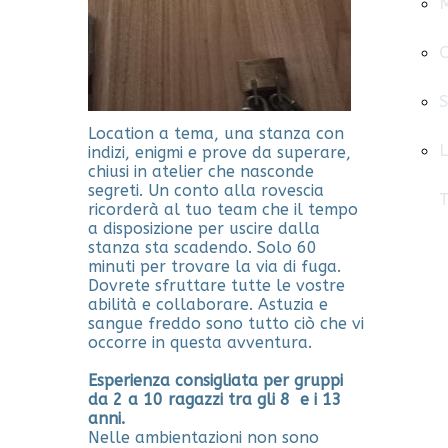
M
S
Location a tema, una stanza con
L
indizi, enigmi e prove da superare,
chiusi in atelier che nasconde
segreti. Un conto alla rovescia
ricorderà al tuo team che il tempo
a disposizione per uscire dalla
stanza sta scadendo. Solo 60
minuti per trovare la via di fuga.
Dovrete sfruttare tutte le vostre
abilità e collaborare. Astuzia e
sangue freddo sono tutto ciò che vi
occorre in questa avventura.
Esperienza consigliata per gruppi
da 2 a 10 ragazzi tra gli 8 e i 13
anni.
Nelle ambientazioni non sono