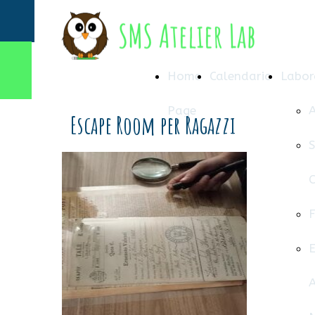
Home
Calendario
Labor
Page
A
Escape Room per Ragazzi
S
C
F